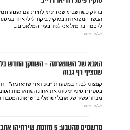
טוקיו פינת רודיאו דרייב
בדיוק כשחשבתי שנידונתי לחיות עם געגוע תמ
לי כמה בר מזל אני לגור בעיר המלאכים...
אלעד מסורי
האבא של השווארמה - השחקן החדש בלוס
שמציף רף גבוה
קפצתי לבקר במסעדת ״ביג דאדי שווארמה״ ה
בסטודיו סיטי וגיליתי את אחת השווארמות הטובו
מבחר עשיר של אוכל ישראלי בהשראת המטבח העי
אלעד מסורי
מרשמים מהטבע: 5 מזונות שירחיקו אתכם מהרופא