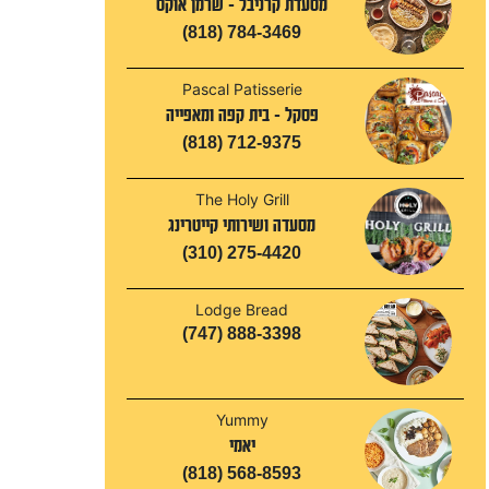
מסעדת קרניבל - שרמן אוקס
(818) 784-3469
Pascal Patisserie
פסקל - בית קפה ומאפייה
(818) 712-9375
The Holy Grill
מסעדה ושירותי קייטרינג
(310) 275-4420
Lodge Bread
(747) 888-3398
Yummy
יאמי
(818) 568-8593