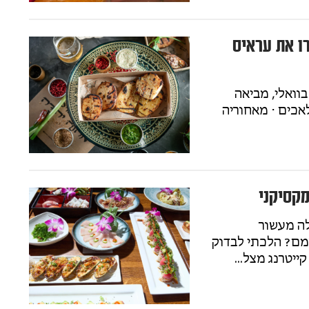
ו את עראיס
ואלי, מביאה
אכים ⋅ מאחוריה
מקסיקני
ה מעשור
מם? הלכתי לבדוק