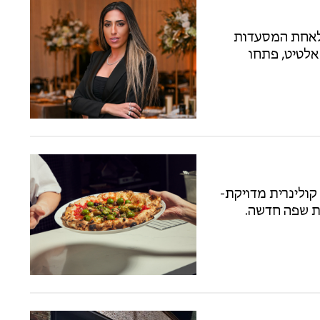
ר מעשור שבו הפכה ׳Pacific Kosher ׳ לאחת המסעדות
אלטיט, פתחו
קולינרית מדויקת-
רת שפה חדשה.