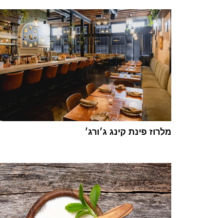
מלרוז פינת קינג ג׳ורג׳
1