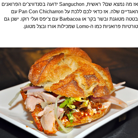
אז מה נמצא שם? ראשית, Sanguchon ידועה בסנדוויצ'ים הפרואנים
האגדיים שלה. אז כדאי לכם ללכת על Pan Con Chicharron עם
בטטה מטוגנת ובשר בקר או Barbacoa עם צ'יפס ועלי רוקו. ישנן גם
טורטיות פרואניות כמו ה-Lomo שמכילות אורז ובצל מטוגן.