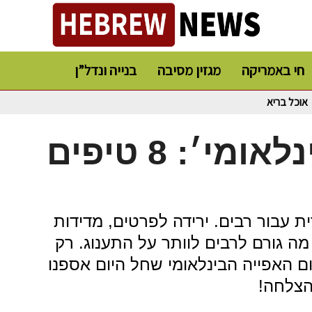
חי באמריקה
מגזין מסיבה
בנייה ונדל”ן
אוכל בריא
׳יום האפייה הבינלאומי׳: 8 טיפים
עבור רבים. ירידה לפרטים, מדידות
מה גורם לרבים לוותר על התענוג. רק
ם האפייה הבינלאומי שחל היום אספנו