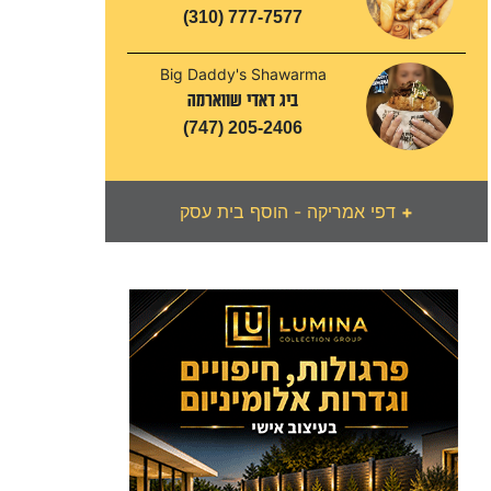
(310) 777-7577
Big Daddy's Shawarma
ביג דאדי שווארמה
(747) 205-2406
+
דפי אמריקה - הוסף בית עסק