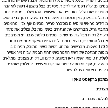
מכינים ריפרייד בינס: מבשלים את השעועית הלבנה שעה-שעה ורבע
במים עם עלה דפנה עד לריכוך. מטגנים בצל בשמן 4 דקות להזהבה.
מוסיפים שום וצ'ילי, מוסיפים את השעועית המבושלת, ומטגנים יחד.
מתבלים במלח, כמון וכוסברה. מועכים את השעועית תוך כדי בישול.
מורידים מהאש ומוסיפים כוסברה טרייה. מכינים עוף צלוי: מחממים
מחבת גריל, מברישים את הנתחים בשמן מתובל, וצולים את נתחי
העוף 2 דקות מכל צד, עד שמוכן. מכינים סלסת עגבניות: מערבבים
את כל החומרים, טועמים ומתבלים מכינים טאקו: מחממים תנור
ל-170 מעלות. מברישים את הטורטיות בשמן מתובל, מניחים בין
מוטות המתכת של רשת התנור כשמתחת תבנית ועליה נייר אפייה
לקליטת טיפות השמן (ראו תמונה). קולים 10 דקות. מצננים, ממלאים
בשעועית, עוף, סלסת עגבניות ואבוקדו ומגישים. לחילופין שומרים
בקופסה אטומה עד להגשה.
מתכון ברקפסט טאקו
מצרכים:
לסלסת עגבניות: