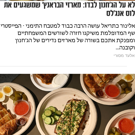
לא על הג׳חנון לבדו: מארזי הבראנץ׳ שמשגעים את
לוס אנג׳לס
אלינור כתריאל עושה הרבה כבוד למטבח התימני ⋅ הפייסטרי
שף המדופלמת משיקגו חזרה לשורשים המשפחתיים
ומפנקת אתכם בשורה של מארזים נדירים של הג׳חנון
וקובנה...
אלעד מסורי