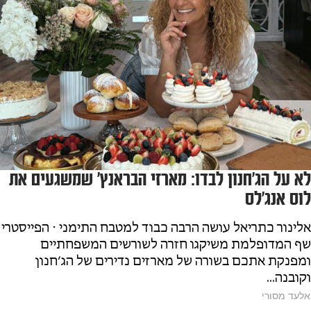
לא על הג׳חנון לבדו: מארזי הבראנץ׳ שמשגעים את
לוס אנג׳לס
אלינור כתריאל עושה הרבה כבוד למטבח התימני ⋅ הפייסטרי
שף המדופלמת משיקגו חזרה לשורשים המשפחתיים
ומפנקת אתכם בשורה של מארזים נדירים של הג׳חנון
וקובנה...
אלעד מסורי